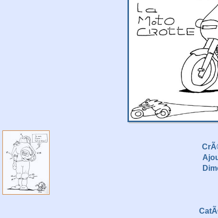
CrÃ
Ajo
Dim
CatÃ