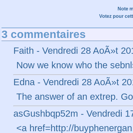
Note 
Votez pour cet
3 commentaires
Faith
-
Vendredi 28 AoÃ»t 20
Now we know who the sebnlsi
Edna
-
Vendredi 28 AoÃ»t 20
The answer of an extrep. Go
asGushbqp52m
-
Vendredi 1
<a href=http://buyphenerga