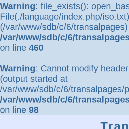
Warning
: file_exists(): open_bas
File(./language/index.php/iso.txt)
(/var/www/sdb/c/6/transalpages) 
/var/www/sdb/c/6/transalpages
on line
460
Warning
: Cannot modify header 
(output started at
/var/www/sdb/c/6/transalpages/ph
/var/www/sdb/c/6/transalpage
on line
98
Tra